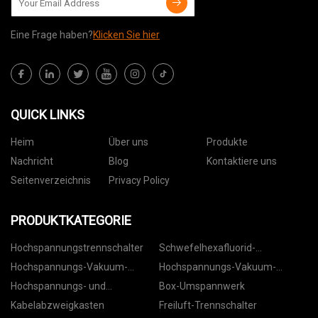
Eine Frage haben?
Klicken Sie hier
QUICK LINKS
Heim
Über uns
Produkte
Nachricht
Blog
Kontaktiere uns
Seitenverzeichnis
Privacy Policy
PRODUKTKATEGORIE
Hochspannungstrennschalter
Schwefelhexafluorid-
Leistungsschalter
Hochspannungs-Vakuum-
Hochspannungs-Vakuum-
Leistungsschalter für den
Leistungsschalter für den
Hochspannungs- und
Box-Umspannwerk
Innenbereich
Außenbereich
Niederspannungsschaltanlagen
Kabelabzweigkasten
Freiluft-Trennschalter