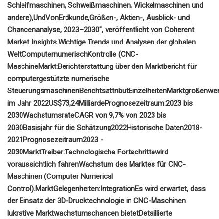
Schleifmaschinen, Schweißmaschinen, Wickelmaschinen und
andere),
Und
Von
Erdkunde,
Größen-, Aktien-, Ausblick- und
Chancenanalyse, 2023–2030
", veröffentlicht von Coherent
Market Insights.
Wichtige Trends und Analysen der globalen
Welt
Computernumerisch
Kontrolle (
CNC-
Maschine
Markt:
Berichterstattung über den Marktbericht für
computergestützte numerische
Steuerungsmaschinen
Berichtsattribut
Einzelheiten
Marktgrößenwer
im Jahr 2022
US$
73,24
Milliarde
Prognosezeitraum:
2023 bis
2030
Wachstumsrate
CAGR von 9,7
% von 2023 bis
2030
Basisjahr für die Schätzung
2022
Historische Daten
2018
-
2021
Prognosezeitraum
2023 -
2030
Markt
Treiber
:
Technologische Fortschritte
wird
voraussichtlich fahren
Wachstum des Marktes für CNC-
Maschinen (Computer Numerical
Control).
Markt
Gelegenheiten
:
Integration
Es wird erwartet, dass
der Einsatz der 3D-Drucktechnologie in CNC-Maschinen
lukrative Marktwachstumschancen bietet
Detaillierte