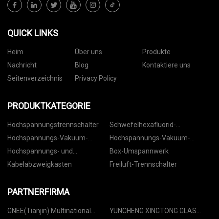
QUICK LINKS
Heim
Über uns
Produkte
Nachricht
Blog
Kontaktiere uns
Seitenverzeichnis
Privacy Policy
PRODUKTKATEGORIE
Hochspannungstrennschalter
Schwefelhexafluorid-
Leistungsschalter
Hochspannungs-Vakuum-
Hochspannungs-Vakuum-
Leistungsschalter für den
Leistungsschalter für den
Hochspannungs- und
Box-Umspannwerk
Innenbereich
Außenbereich
Niederspannungsschaltanlagen
Kabelabzweigkasten
Freiluft-Trennschalter
PARTNERFIRMA
GNEE(Tianjin) Multinational
YUNCHENG XINGTONG GLAS