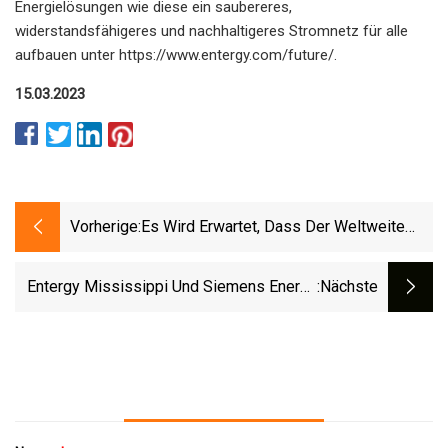
Energielösungen wie diese ein saubereres,
widerstandsfähigeres und nachhaltigeres Stromnetz für alle
aufbauen unter https://www.entergy.com/future/.
15.03.2023
Vorherige:
Es Wird Erwartet, Dass Der Weltweite
Markt Für AC-Leistungsschalter Bis 2030
Ein Volumen Von 5,7 Milliarden US-Dollar
Entergy Mississippi Und Siemens Energy
:nächste
Erreichen Wird, Was Einem
Arbeiten An Der Schaffung Eines
Marktwachstum Von 5,2 % CAGR Im
Saubereren Stromnetzes
Prognosezeitraum Entspricht