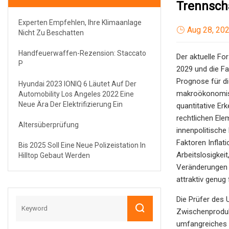
Trennscha
Experten Empfehlen, Ihre Klimaanlage
Aug 28, 20
Nicht Zu Beschatten
Handfeuerwaffen-Rezension: Staccato
Der aktuelle Fo
P
2029 und die Fa
Prognose für d
Hyundai 2023 IONIQ 6 Läutet Auf Der
makroökonomisc
Automobility Los Angeles 2022 Eine
Neue Ära Der Elektrifizierung Ein
quantitative Er
rechtlichen Ele
Altersüberprüfung
innenpolitische
Faktoren Inflat
Bis 2025 Soll Eine Neue Polizeistation In
Arbeitslosigke
Hilltop Gebaut Werden
Veränderungen i
attraktiv genug
Die Prüfer des
Zwischenproduk
umfangreiches W