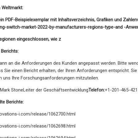
 Weltmarkt:
ein PDF-Beispielexemplar mit Inhaltsverzeichnis, Grafiken und Zahle
ating-switch-market-2022-by-manufacturers-regions-type-and -Anw
egionen eingeschlossen, wie z
Berichts:
kann an die Anforderungen des Kunden angepasst werden. Bitte wend
ss Sie einen Bericht erhalten, der Ihren Anforderungen entspricht. 
m uns Ihre Forschungsanforderungen mitzuteilen.
Mark StoneLeiter der Geschäftsentwicklung
Telefon:
+1-201-465-421
te Berichte:
novations-i.com/release/1062700.html
novations-i.com/release/1062698.html
novations-i.com/release/1062694.html