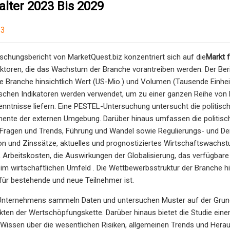
lter 2023 Bis 2029
23
rschungsbericht von MarketQuest.biz konzentriert sich auf die
Markt 
ktoren, die das Wachstum der Branche vorantreiben werden. Der Beric
ie Branche hinsichtlich Wert (US-Mio.) und Volumen (Tausende Einh
hen Indikatoren werden verwendet, um zu einer ganzen Reihe von Dat
kenntnisse liefern. Eine PESTEL-Untersuchung untersucht die politisc
mente der externen Umgebung. Darüber hinaus umfassen die politische
 Fragen und Trends, Führung und Wandel sowie Regulierungs- und De
ion und Zinssätze, aktuelles und prognostiziertes Wirtschaftswach
it, Arbeitskosten, die Auswirkungen der Globalisierung, das verfüg
m wirtschaftlichen Umfeld . Die Wettbewerbsstruktur der Branche hilf
 für bestehende und neue Teilnehmer ist.
 Unternehmens sammeln Daten und untersuchen Muster auf der Grun
ten der Wertschöpfungskette. Darüber hinaus bietet die Studie ein
issen über die wesentlichen Risiken, allgemeinen Trends und Herau