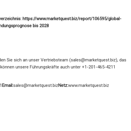
nverzeichnis: https://www.marketquest.biz/report/106595/global-
endungsprognose bis 2028
en Sie sich an unser Vertriebsteam (
sales@marketquest.biz
), das
Sie können unsere Führungskräfte auch unter +1-201-465-4211
1
Email:
sales@marketquest.biz
Netz:
www.marketquest.biz