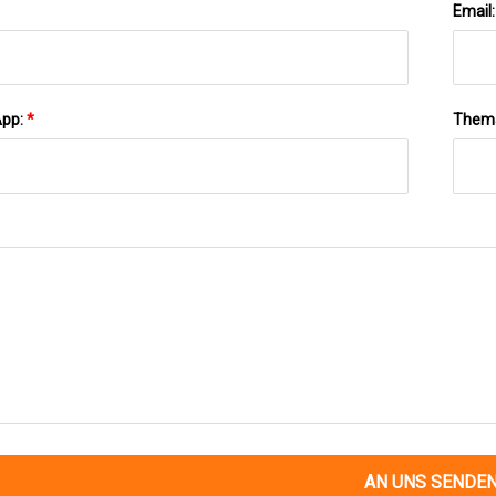
Email
App:
*
Them
AN UNS SENDE