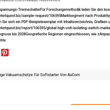
spannungs-Trennschalter
Für Forschungsmethodik laden Sie den kost
rketquest.biz/sample-request/106595
Marktsegment nach Produktty
 Sie sich ein PDF-Beispielexemplar mit Inhaltsverzeichnis, Grafiken 
rketquest.biz/report/106595/global-high-volt-isolating-switch-mar
gnose bis 2028
Geografische Regionen eingeschlossen, wie z
Anpass
hte:
ige:
Vakuumschütze Für Softstarter Von AuCom