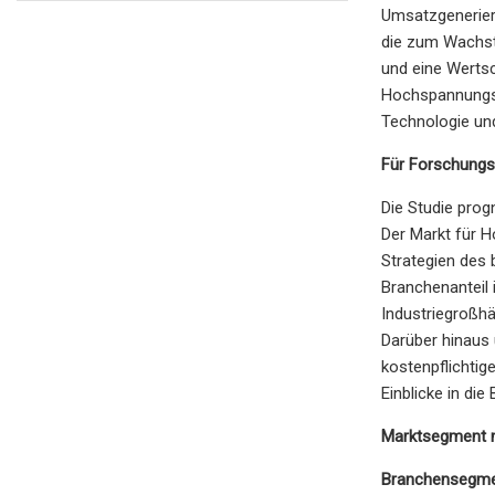
Umsatzgenerieru
die zum Wachst
und eine Wertsc
Hochspannungs-
Technologie un
Für Forschungs
Die Studie prog
Der Markt für H
Strategien des 
Branchenanteil
Industriegroßhä
Darüber hinaus 
kostenpflichtig
Einblicke in di
Marktsegment n
Branchensegme