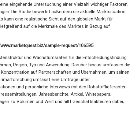
ine eingehende Untersuchung einer Vielzahl wichtiger Faktoren,
en. Die Studie bewertet außerdem die aktuelle Marktsituation
kann eine realistische Sicht auf den globalen Markt für
efgreifend auf die Merkmale des Marktes in Bezug auf
s://www.marketquest.biz/sample-request/106595
ostenstruktur und Wachstumsraten für die Entscheidungsfindung.
rnehmen, Region, Typ und Anwendung. Darüber hinaus umfassen die
die Konzentration auf Partnerschaften und Übernahmen, um seinen
 Primärforschung umfasst eine Umfrage unter
ationen und persönliche Interviews mit den Rohstofflieferanten.
essemitteilungen, Jahresberichte, Artikel, Whitepapers,
sagen zu Volumen und Wert und hilft Geschäftsakteuren dabei,