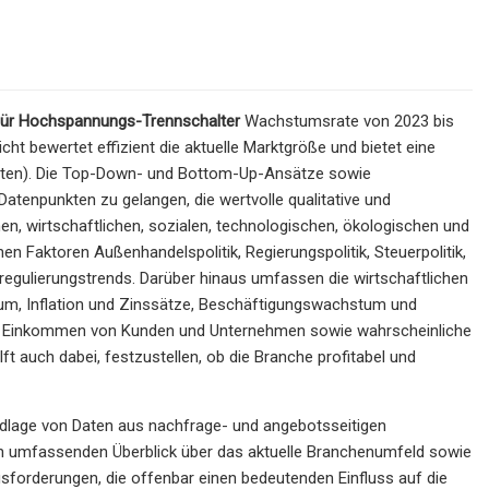
für Hochspannungs-Trennschalter
Wachstumsrate von 2023 bis
ht bewertet effizient die aktuelle Marktgröße und bietet eine
eiten). Die Top-Down- und Bottom-Up-Ansätze sowie
enpunkten zu gelangen, die wertvolle qualitative und
hen, wirtschaftlichen, sozialen, technologischen, ökologischen und
n Faktoren Außenhandelspolitik, Regierungspolitik, Steuerpolitik,
regulierungstrends. Darüber hinaus umfassen die wirtschaftlichen
stum, Inflation und Zinssätze, Beschäftigungswachstum und
bare Einkommen von Kunden und Unternehmen sowie wahrscheinliche
t auch dabei, festzustellen, ob die Branche profitabel und
dlage von Daten aus nachfrage- und angebotsseitigen
en umfassenden Überblick über das aktuelle Branchenumfeld sowie
sforderungen, die offenbar einen bedeutenden Einfluss auf die