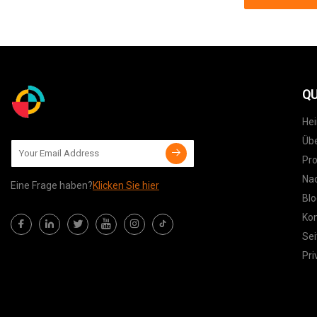
QU
He
Übe
Pr
Nac
Eine Frage haben?
Klicken Sie hier
Blo
Kon
Sei
Pri