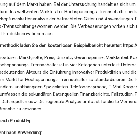
ng auf dem Markt haben. Bei der Untersuchung handelt es sich um e
um des weltweiten Marktes für Hochspannungs-Trennschalter beitrag
höpfungskettenanalyse der betrachteten Güter und Anwendungen. Es 
Trennschalter gewonnen werden. Die Verbesserungen wirken sich ti
d Produktinnovationen aus.
methodik laden Sie den kostenlosen Beispielbericht herunter: http
nostiziert Marktgröße, Preis, Umsatz, Gewinnspanne, Marktanteil, K
ochspannungs-Trennschalter ist in vier Kategorien unterteilt: Unte
bedeutenden Akteurs die Einführung innovativer Produktlinien und 
 im Markt für Hochspannungs-Trennschalter zu standardisieren. Die
ndlern, unabhängigen Spezialisten, Telefongespräche, E-Mail-Kooper
umfassen die sekundären Datenquellen Finanzberichte, Fallstudien, Pr
e Datenquellen usw. Die regionale Analyse umfasst fundierte Vorher
e Branche zu gewinnen.
ach Produkttyp:
nt nach Anwendung: