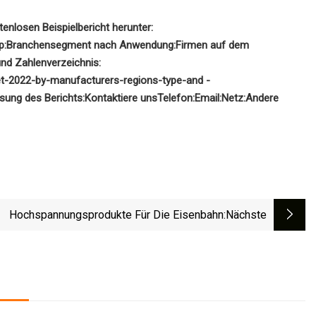
enlosen Beispielbericht herunter:
p:
Branchensegment nach Anwendung:
Firmen auf dem
und Zahlenverzeichnis:
ket-2022-by-manufacturers-regions-type-and -
ung des Berichts:
Kontaktiere uns
Telefon:
Email:
Netz:
Andere
Hochspannungsprodukte Für Die Eisenbahn
:nächste