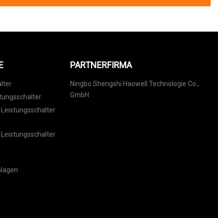
E
PARTNERFIRMA
lter
Ningbo Shengshi Haowell Technologie Co.,
GmbH
tungsschalter
eistungsschalter
eistungsschalter
nlagen