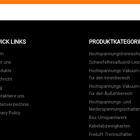
ICK LINKS
PRODUKTKATEGORI
im
Hochspannungstrennscha
r uns
Schwefelhexafluorid-Leis
odukte
Hochspannungs-Vakuum-L
für den Innenbereich
hricht
Hochspannungs-Vakuum-L
g
für den Außenbereich
taktiere uns
Hochspannungs- und
tenverzeichnis
Niederspannungsschalta
vacy Policy
Box-Umspannwerk
Kabelabzweigkasten
Freiluft-Trennschalter