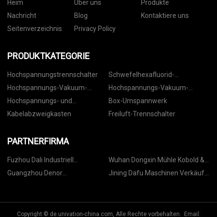
Heim
Über uns
Produkte
Nachricht
Blog
Kontaktiere uns
Seitenverzeichnis
Privacy Policy
PRODUKTKATEGORIE
Hochspannungstrennschalter
Schwefelhexafluorid-
Leistungsschalter
Hochspannungs-Vakuum-
Hochspannungs-Vakuum-
Leistungsschalter für den
Leistungsschalter für den
Hochspannungs- und
Box-Umspannwerk
Innenbereich
Außenbereich
Niederspannungsschaltanlagen
Kabelabzweigkasten
Freiluft-Trennschalter
PARTNERFIRMA
Fuzhou Dali Industriell
Wuhan Dongxin Mühle Kobold &
Entwicklung Co., GmbH.
Exp Handel Co., Ltd
Guangzhou Denor
Jining Dafu Maschinen Verkäufe
Schwimmbadausrüstung Co.,
Co., Ltd.
Ltd.
Copyright © de.univation-china.com, Alle Rechte vorbehalten. Email: