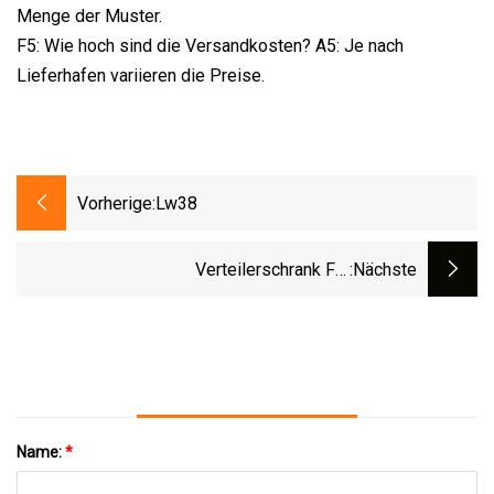
Menge der Muster.
F5: Wie hoch sind die Versandkosten? A5: Je nach
Lieferhafen variieren die Preise.
Vorherige:
Lw38
Verteilerschrank Für
:nächste
Niederspannungsschaltanlagen,
Elektrische Hoch- Und
Niederspannungsschaltanlagen
Name:
*