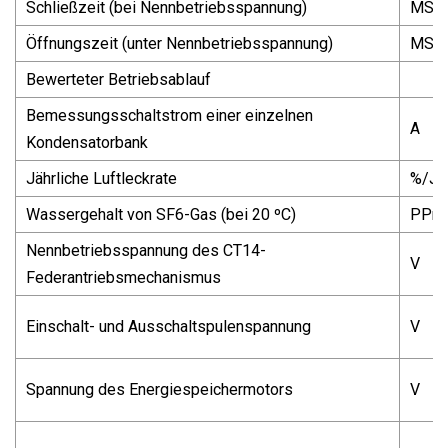
Schließzeit (bei Nennbetriebsspannung)
MS
Öffnungszeit (unter Nennbetriebsspannung)
MS
Bewerteter Betriebsablauf
Bemessungsschaltstrom einer einzelnen
A
Kondensatorbank
Jährliche Luftleckrate
%/Ja
Wassergehalt von SF6-Gas (bei 20 ºC)
PPm(
Nennbetriebsspannung des CT14-
V
Federantriebsmechanismus
Einschalt- und Ausschaltspulenspannung
V
Spannung des Energiespeichermotors
V