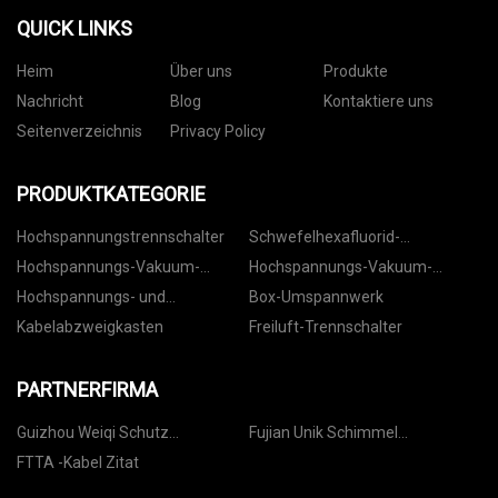
QUICK LINKS
Heim
Über uns
Produkte
Nachricht
Blog
Kontaktiere uns
Seitenverzeichnis
Privacy Policy
PRODUKTKATEGORIE
Hochspannungstrennschalter
Schwefelhexafluorid-
Leistungsschalter
Hochspannungs-Vakuum-
Hochspannungs-Vakuum-
Leistungsschalter für den
Leistungsschalter für den
Hochspannungs- und
Box-Umspannwerk
Innenbereich
Außenbereich
Niederspannungsschaltanlagen
Kabelabzweigkasten
Freiluft-Trennschalter
PARTNERFIRMA
Guizhou Weiqi Schutz
Fujian Unik Schimmel
Technologie Co., Ltd
Technologie Co., Ltd.
FTTA -Kabel Zitat