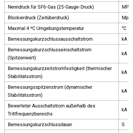
Nenndruck für SF6-Gas (25-Gauge-Druck)
MPa
Blockierdruck (Zeitüberdruck)
Mpa
Maximal 4 ºC Umgebungstemperatur
°C
Bemessungskurzschlussausschaltstrom
kA
Bemessungskurzschlusseinschaltstrom
kA
(Spitzenwert)
Bemessungskurzzeitstromfestigkeit (thermischer
kA
Stabilitätsstrom)
Bemessungsspitzenstrom (dynamischer
kA
Stabilitätsstrom)
Bewerteter Ausschaltstrom außerhalb des
kA
Trittfrequenzbereichs
Bemessungskurzschlussdauer
S