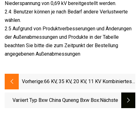
Niederspannung von 0,69 kV bereitgestellt werden.
2.4: Benutzer können je nach Bedarf andere Verlustwerte
wählen.
2.5 Aufgrund von Produktverbesserungen und Änderungen
der Außenabmessungen und Produkte in der Tabelle
beachten Sie bitte die zum Zeitpunkt der Bestellung
angegebenen Außenabmessungen
Vorherige:
66 KV, 35 KV, 20 KV, 11 KV Kombiniertes
Umspannwerk-Paket, Kompaktes
Mobiles Umspannwerk In Kastenform,
Variiert Typ Bxw China Quneng Bxw Box
:nächste
Modulare Vorgefertigte Umspannstation