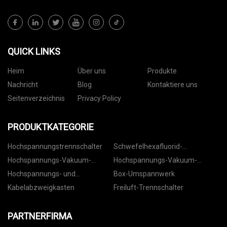
QUICK LINKS
Heim
Über uns
Produkte
Nachricht
Blog
Kontaktiere uns
Seitenverzeichnis
Privacy Policy
PRODUKTKATEGORIE
Hochspannungstrennschalter
Schwefelhexafluorid-
Leistungsschalter
Hochspannungs-Vakuum-
Hochspannungs-Vakuum-
Leistungsschalter für den
Leistungsschalter für den
Hochspannungs- und
Box-Umspannwerk
Innenbereich
Außenbereich
Niederspannungsschaltanlagen
Kabelabzweigkasten
Freiluft-Trennschalter
PARTNERFIRMA