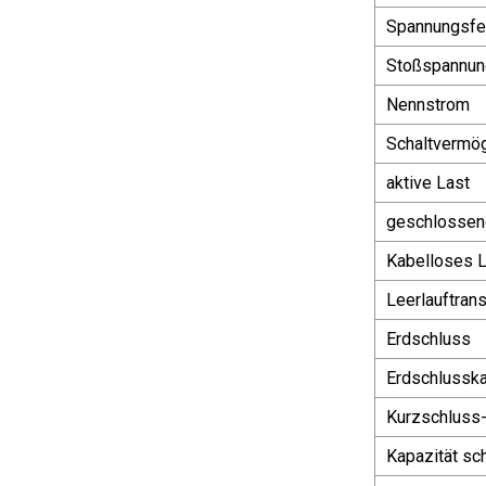
Spannungsfes
Stoßspannun
Nennstrom
Schaltvermö
aktive Last
geschlossene
Kabelloses 
Leerlauftran
Erdschluss
Erdschlussk
Kurzschluss
Kapazität sc