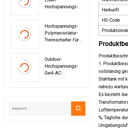
Hochspannungs-
Herkunft
10-KV-Edelstahl-
HS-Code
Stromverteilerkast
Hochspannungs-
En Für Den
Produktionsk
Polymerisolator-
Außenbereich,
Trennschalter Für
Kabelabzweigkast
Produktbe
Den Außenbereich
En
Produktbeschr
Outdoor-
1. Produktbesc
Hochspannungs-
vollständig ge
Gw4-AC-
Stahltank mit
Trennschalter Für
Den Außenbereich
nahezu wartun
Es besteht di
Transformators
Lufttemperatur
%; Tägliche du
Umgebungsluft,