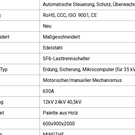
Automatische Steuerung, Schutz, Überwac
g
RoHS, CCC, ISO: 9001, CE
Neu
dert
Maßgeschneidert
Edelstahl
SF6-Lasttrennschalter
 Typ
Erdung, Sicherung, Mikrocomputer (für 35 k
Motorischer/manueller Mechanismus
630A
ng
12kV 24kV 40,5kV
et
Palette aus Holz
600x900x2000
n
MINGZHE