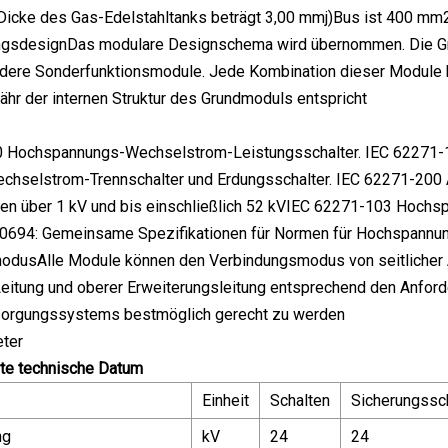
)Dicke des Gas-Edelstahltanks beträgt 3,00 mmj)Bus ist 400 mm
ngsdesignDas modulare Designschema wird übernommen. Die Gru
dere Sonderfunktionsmodule. Jede Kombination dieser Module bi
ähr der internen Struktur des Grundmoduls entspricht
 Hochspannungs-Wechselstrom-Leistungsschalter. IEC 62271-1
chselstrom-Trennschalter und Erdungsschalter. IEC 62271-200 A
n über 1 kV und bis einschließlich 52 kVIEC 62271-103 Hochsp
60694: Gemeinsame Spezifikationen für Normen für Hochspannung
odusAlle Module können den Verbindungsmodus von seitlicher Au
eitung und oberer Erweiterungsleitung entsprechend den Anford
orgungssystems bestmöglich gerecht zu werden
ter
ste technische Datum
Einheit
Schalten
Sicherungssch
ng
kV
24
24