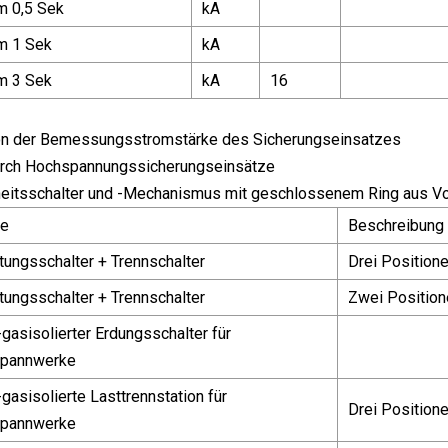
m 0,5 Sek
kA
m 1 Sek
kA
m 3 Sek
kA
16
on der Bemessungsstromstärke des Sicherungseinsatzes
urch Hochspannungssicherungseinsätze
eitsschalter und -Mechanismus mit geschlossenem Ring aus Vo
e
Beschreibung
tungsschalter + Trennschalter
Drei Position
tungsschalter + Trennschalter
Zwei Position
gasisolierter Erdungsschalter für
pannwerke
gasisolierte Lasttrennstation für
Drei Position
pannwerke