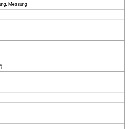
hung, Messung
V)