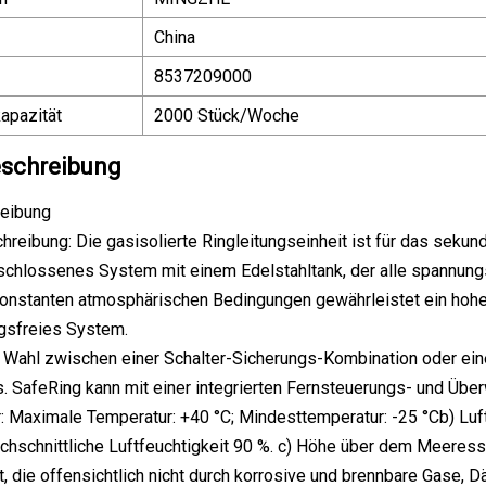
China
8537209000
apazität
2000 Stück/Woche
schreibung
eibung
hreibung: Die gasisolierte Ringleitungseinheit ist für das seku
schlossenes System mit einem Edelstahltank, der alle spannungsf
 konstanten atmosphärischen Bedingungen gewährleistet ein hoh
gsfreies System.
e Wahl zwischen einer Schalter-Sicherungs-Kombination oder ei
. SafeRing kann mit einer integrierten Fernsteuerungs- und Übe
: Maximale Temperatur: +40 °C; Mindesttemperatur: -25 °Cb) Luftf
rchschnittliche Luftfeuchtigkeit 90 %. c) Höhe über dem Meeress
 die offensichtlich nicht durch korrosive und brennbare Gase, D