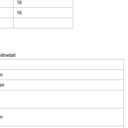
16
16
llmetall
en
en
en