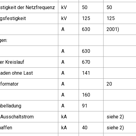
tigkeit der Netzfrequenz
kV
50
50
gsfestigkeit
kV
125
125
A
630
2001)
gen:
A
630
r Kreislauf
A
670
Laden ohne Last
A
141
sformator
A
20
A
160
abelladung
A
91
-Ausschaltstrom
kA
siehe 2)
haffen
kA
40
siehe 2)