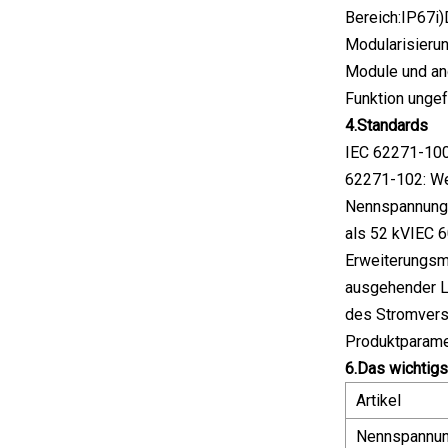
Bereich:IP67i
Modularisieru
Module und an
Funktion ungef
4.
Standards
IEC 62271-100
62271-102: We
Nennspannunge
als 52 kVIEC 
Erweiterungsm
ausgehender L
des Stromvers
Produktparame
6.Das wichtig
Artikel
Nennspannu