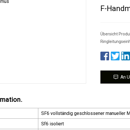
F-Handm
Übersicht Produ
Ringleitungseinh
An U
rmation.
SF6 vollständig geschlossener manueller M
Sf6 isoliert