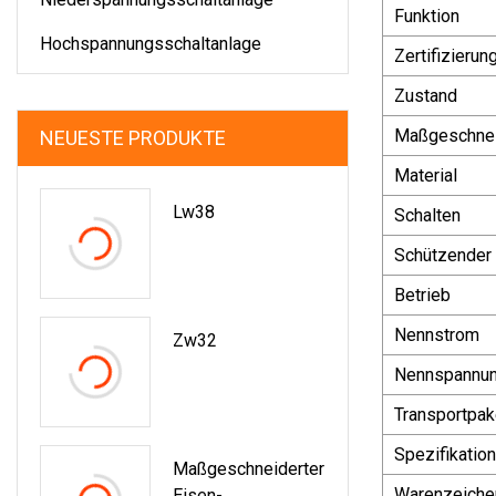
Funktion
Hochspannungsschaltanlage
Zertifizierun
Zustand
Maßgeschnei
NEUESTE PRODUKTE
Material
Lw38
Schalten
Schützender
Betrieb
Nennstrom
Zw32
Nennspannu
Transportpak
Spezifikation
Maßgeschneiderter
Warenzeiche
Eisen-