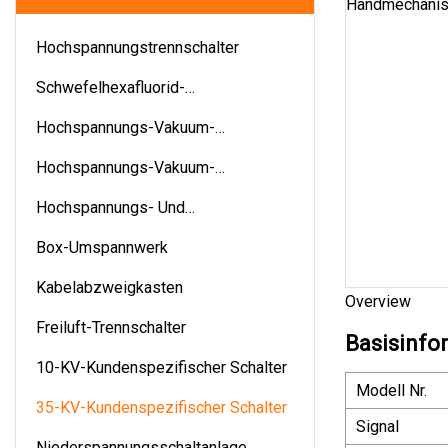
Hochspannungstrennschalter
Schwefelhexafluorid-
Leistungsschalter
Hochspannungs-Vakuum-
Leistungsschalter Für Den
Hochspannungs-Vakuum-
Innenbereich
Leistungsschalter Für Den
Hochspannungs- Und
Außenbereich
Niederspannungsschaltanlagen
Box-Umspannwerk
Kabelabzweigkasten
Overview
Freiluft-Trennschalter
Basisinfo
10-KV-Kundenspezifischer Schalter
Modell Nr.
35-KV-Kundenspezifischer Schalter
Signal
Niederspannungsschaltanlage