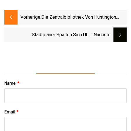
Vorherige:
Die Zentralbibliothek Von Huntington
Beach Wird Nach Einem Brand Im
Transformatorkasten Wiedereröffnet
Stadtplaner Spalten Sich Über
:nächste
Rechenzentrumsprojekt Neben Dem
Culpeper National Cemetery
Name:
*
Email:
*