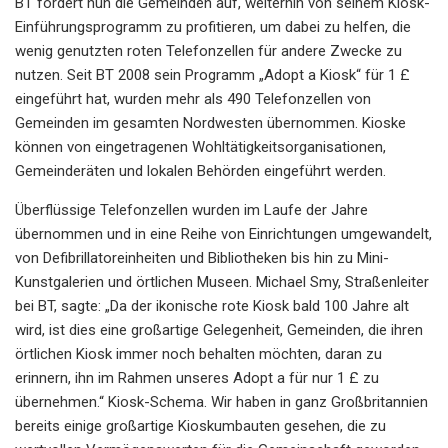
BT fordert nun die Gemeinden auf, weiterhin von seinem Kiosk-
Einführungsprogramm zu profitieren, um dabei zu helfen, die
wenig genutzten roten Telefonzellen für andere Zwecke zu
nutzen. Seit BT 2008 sein Programm „Adopt a Kiosk“ für 1 £
eingeführt hat, wurden mehr als 490 Telefonzellen von
Gemeinden im gesamten Nordwesten übernommen. Kioske
können von eingetragenen Wohltätigkeitsorganisationen,
Gemeinderäten und lokalen Behörden eingeführt werden.
Überflüssige Telefonzellen wurden im Laufe der Jahre
übernommen und in eine Reihe von Einrichtungen umgewandelt,
von Defibrillatoreinheiten und Bibliotheken bis hin zu Mini-
Kunstgalerien und örtlichen Museen. Michael Smy, Straßenleiter
bei BT, sagte: „Da der ikonische rote Kiosk bald 100 Jahre alt
wird, ist dies eine großartige Gelegenheit, Gemeinden, die ihren
örtlichen Kiosk immer noch behalten möchten, daran zu
erinnern, ihn im Rahmen unseres Adopt a für nur 1 £ zu
übernehmen.“ Kiosk-Schema. Wir haben in ganz Großbritannien
bereits einige großartige Kioskumbauten gesehen, die zu