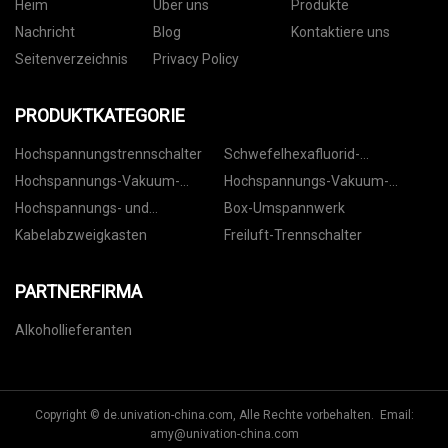
Heim
Über uns
Produkte
Nachricht
Blog
Kontaktiere uns
Seitenverzeichnis
Privacy Policy
PRODUKTKATEGORIE
Hochspannungstrennschalter
Schwefelhexafluorid-
Leistungsschalter
Hochspannungs-Vakuum-
Hochspannungs-Vakuum-
Leistungsschalter für den
Leistungsschalter für den
Hochspannungs- und
Box-Umspannwerk
Innenbereich
Außenbereich
Niederspannungsschaltanlagen
Kabelabzweigkasten
Freiluft-Trennschalter
PARTNERFIRMA
Alkohollieferanten
Copyright © de.univation-china.com, Alle Rechte vorbehalten. Email:
amy@univation-china.com