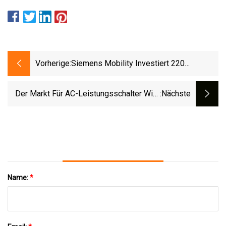
Vorherige:
Siemens Mobility Investiert 220
Millionen US-Dollar In Eine
Bahnfertigungsanlage In North Carolina
Der Markt Für AC-Leistungsschalter Wird
:nächste
Bis 2028 Einen Wert Von 5,3 Milliarden US-
Dollar Haben
Name:
*