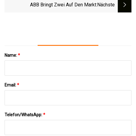
Leitfaden Zu Allem, Was Es Wert Ist,
ABB Bringt Zwei Auf Den Markt
:nächste
Gesehen Zu Werden
Name:
*
Email:
*
Telefon/WhatsApp:
*